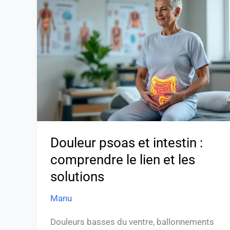
psoas
et
intestin
:
comprendre
le
lien
et
les
solutions
Douleur psoas et intestin :
comprendre le lien et les
solutions
Manu
Douleurs basses du ventre, ballonnements