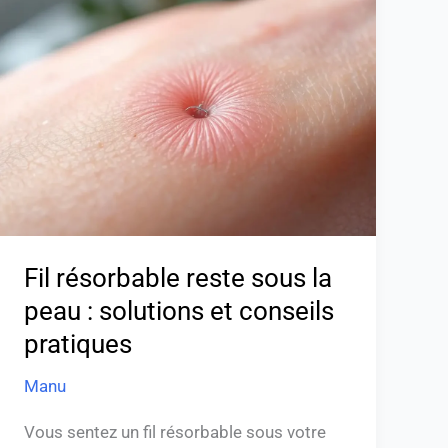
résorbable
reste
sous
la
peau
:
solutions
et
conseils
pratiques
Fil résorbable reste sous la
peau : solutions et conseils
pratiques
Manu
Vous sentez un fil résorbable sous votre