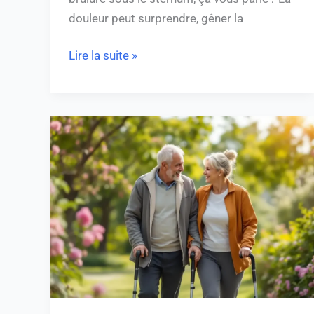
douleur peut surprendre, gêner la
Lire la suite »
Espérance
de
vie
avec
une
artérite
:
comprendre
et
améliorer