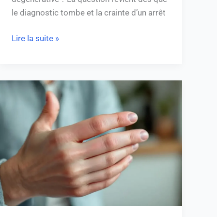
le diagnostic tombe et la crainte d’un arrêt
Lire la suite »
Doigt
gonflé
et
du
mal
à
le
plier
:
5