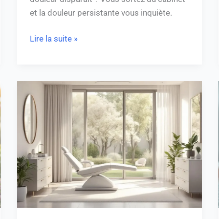
et la douleur persistante vous inquiète.
Lire la suite »
Augmentation
mammaire
par
prothèses
:
tout
ce
qu’il
faut
savoir