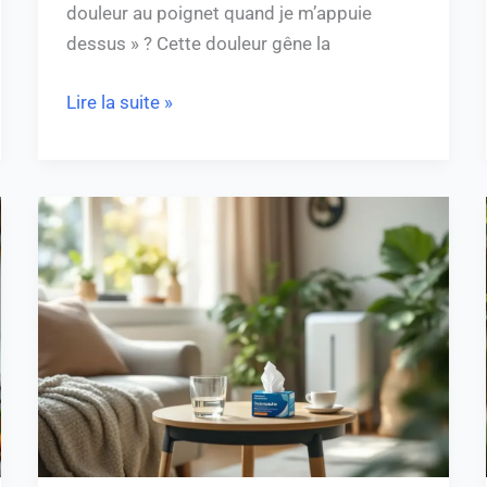
douleur au poignet quand je m’appuie
dessus » ? Cette douleur gêne la
Lire la suite »
Desloratadine
:
effet
en
combien
de
temps
pour
soulager
vos