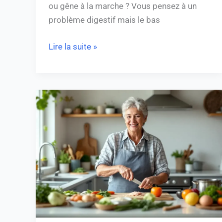
ou gêne à la marche ? Vous pensez à un
problème digestif mais le bas
Lire la suite »
Quels
sont
les
inconvénients
de
l’ablation
de
la
vésicule
biliaire