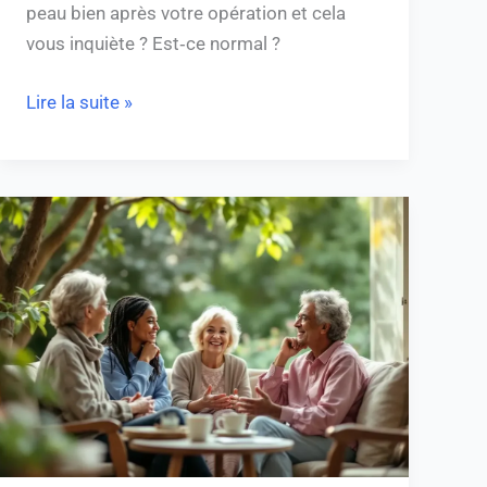
peau bien après votre opération et cela
vous inquiète ? Est‑ce normal ?
Lire la suite »
Trouver
des
solutions
sur
le
forum
dédié
à
la
névralgie