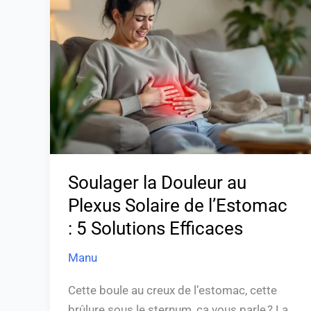
la
Douleur
au
Plexus
Solaire
de
l’Estomac
:
5
Solutions
Soulager la Douleur au
Efficaces
Plexus Solaire de l’Estomac
: 5 Solutions Efficaces
Manu
Cette boule au creux de l’estomac, cette
brûlure sous le sternum, ça vous parle ? La