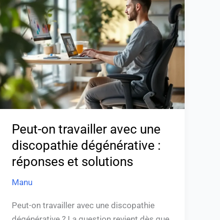
on
travailler
avec
une
discopathie
dégénérative
:
réponses
et
solutions
Peut-on travailler avec une
discopathie dégénérative :
réponses et solutions
Manu
Peut-on travailler avec une discopathie
dégénérative ? La question revient dès que