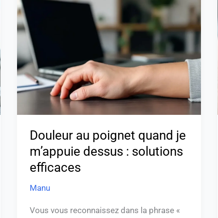
au
poignet
quand
je
m’appuie
dessus
:
solutions
efficaces
Douleur au poignet quand je
m’appuie dessus : solutions
efficaces
Manu
Vous vous reconnaissez dans la phrase «