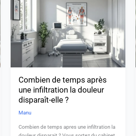
de
temps
après
une
infiltration
la
douleur
disparaît-
elle
?
Combien de temps après
une infiltration la douleur
disparaît-elle ?
Manu
Combien de temps apres une infiltration la
douleur disparait ? Vous sortez du cabinet