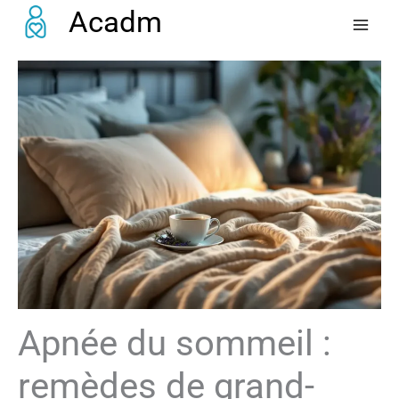
Aller
Acadm
au
contenu
Apnée du sommeil :
remèdes de grand-