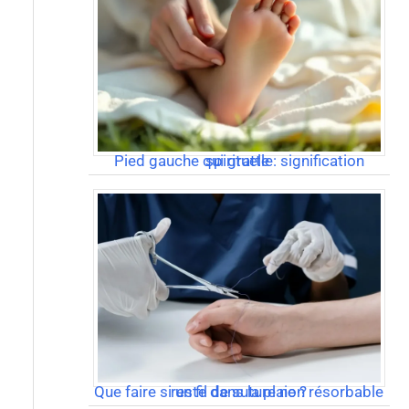
Pied gauche qui gratte : signification spirituelle
Que faire si un fil de suture non résorbable reste dans la plaie ?