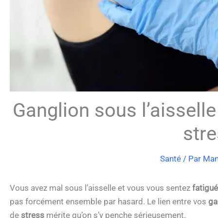
Ganglion sous l’aisselle
stre
Santé
/ Par
Ma
Vous avez mal sous l’aisselle et vous vous sentez
fatigué
pas forcément ensemble par hasard. Le lien entre vos
ga
de
stress
mérite qu’on s’y penche sérieusement.