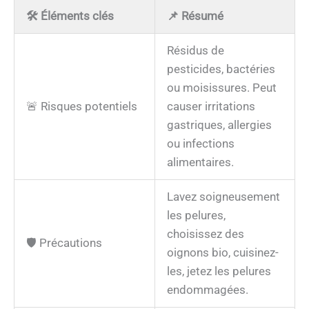
🛠️ Éléments clés
📌 Résumé
Résidus de
pesticides, bactéries
ou moisissures. Peut
🚨 Risques potentiels
causer irritations
gastriques, allergies
ou infections
alimentaires.
Lavez soigneusement
les pelures,
choisissez des
🛡️ Précautions
oignons bio, cuisinez-
les, jetez les pelures
endommagées.